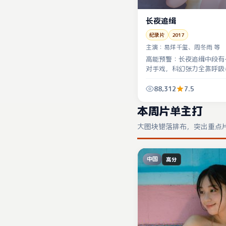
长夜追缉
纪录片
2017
主演：
易烊千玺、周冬雨 等
高能预警：长夜追缉中段有
对手戏，科幻张力全靠呼吸
量听环境声。
88,312
7.5
本周片单主打
大图块错落排布，突出重点
中国
高分