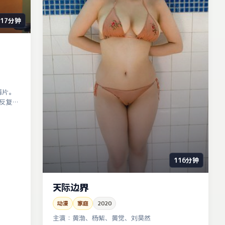
117分钟
情片。
反复横
116分钟
天际边界
动漫
家庭
2020
主演：
黄渤、杨紫、黄觉、刘昊然