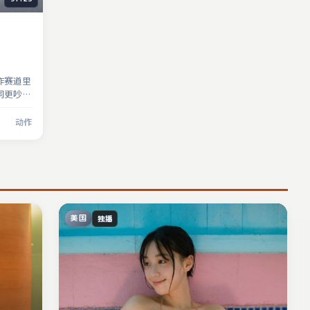
作赛道里
词更吵，
动作
美国
独播