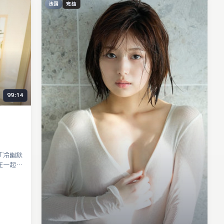
法国
完结
99:14
「冷幽默
在一起，