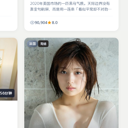
2020年美国市场的一匹黑马气质。天际边界没有
靠金句刷屏，而是用一连串「看似平常却不对劲」
的小事堆出寒意。
90,904
8.0
法国
完结
156分钟