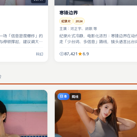
寒锋边界
纪录片
2024
主演：
河正宇、胡歌 等
一场「信息密度爆炸」的
纪录片式冷静，电影化浓烈：寒锋边界在动
与停顿撑起，建议调大音
走「少台词、多信息」路线，镜头语言比台
也更诚实。
87,421
6.9
科幻
片
日本
院线