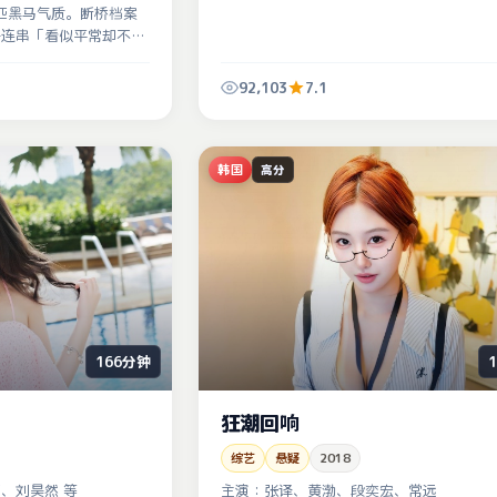
一匹黑马气质。断桥档案
一连串「看似平常却不对
92,103
7.1
韩国
高分
166分钟
狂潮回响
综艺
悬疑
2018
、刘昊然 等
主演：
张译、黄渤、段奕宏、常远