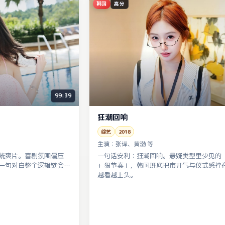
韩国
高分
99:39
狂潮回响
综艺
2018
主演：
张译、黄渤 等
统爽片。喜剧氛围偏压
一句话安利：狂潮回响。悬疑类型里少见的
一句对白整个逻辑链会断
+ 狠节奏」，韩国班底把市井气与仪式感拧
越看越上头。