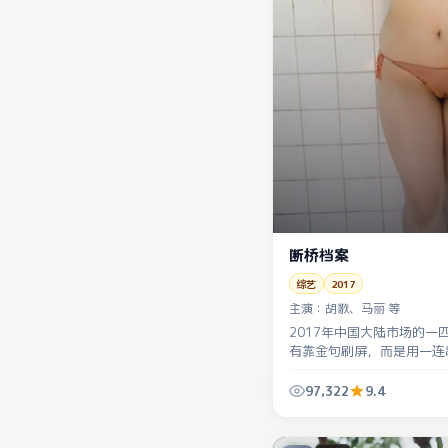
断桥档案
综艺
2017
主演：
胡歌、马丽 等
2017年中国大陆市场的一
有靠金句刷屏，而是用一连
的小事堆出寒意。
97,322
9.4