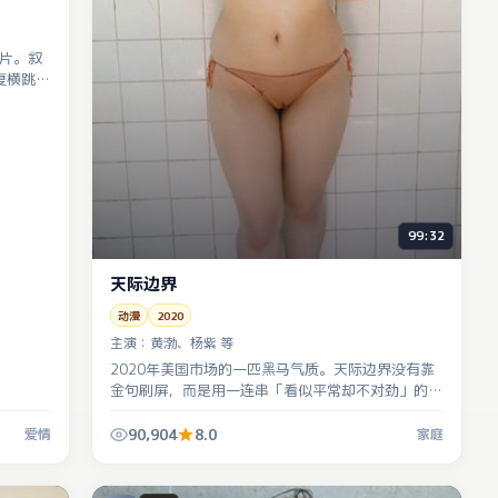
情片。叙
复横跳，
99:32
天际边界
动漫
2020
主演：
黄渤、杨紫 等
2020年美国市场的一匹黑马气质。天际边界没有靠
金句刷屏，而是用一连串「看似平常却不对劲」的小
事堆出寒意。
90,904
8.0
爱情
家庭