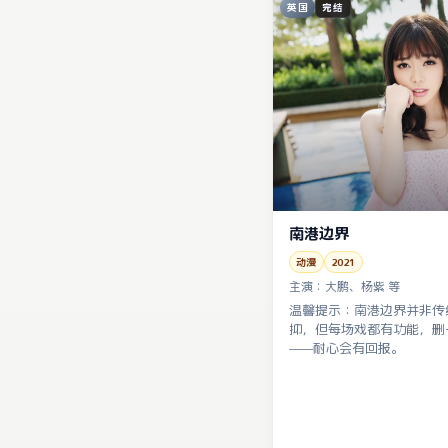
英国
完结
南港边界
动漫
2021
主演：
大鹏、杨紫 等
温馨提示：南港边界并非传
抑，但每场戏都有功能，删
——耐心会有回报。