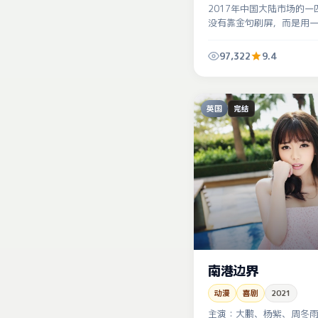
2017年中国大陆市场的
没有靠金句刷屏，而是用
劲」的小事堆出寒意。
97,322
9.4
英国
完结
南港边界
动漫
喜剧
2021
主演：
大鹏、杨紫、周冬雨