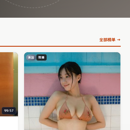
全部榜单 →
美国
独播
99:57