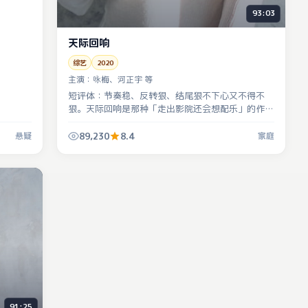
93:03
天际回响
综艺
2020
主演：
咏梅、河正宇 等
短评体：节奏稳、反转狠、结尾狠不下心又不得不
狠。天际回响是那种「走出影院还会想配乐」的作
品。
89,230
8.4
悬疑
家庭
91:25