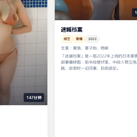
迷城档案
综艺
爱情
2022
主演：
黄渤、章子怡、杨紫
「迷城档案」是一部2022年上线的日本爱
叙事像拼图：前半段埋伏笔，中段人物立场
跳，收束时一记闷拳，后劲很足。
147分钟